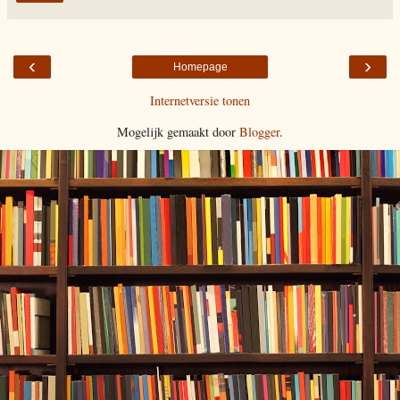
‹
›
Homepage
Internetversie tonen
Mogelijk gemaakt door
Blogger
.