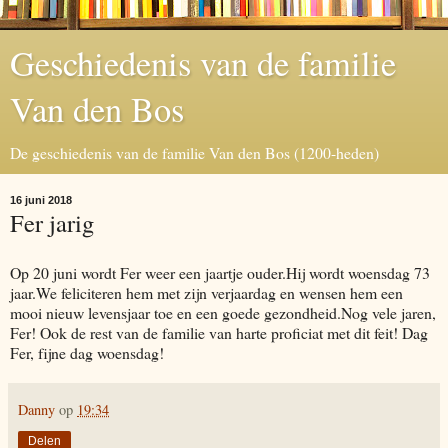
Geschiedenis van de familie
Van den Bos
De geschiedenis van de familie Van den Bos (1200-heden)
16 juni 2018
Fer jarig
Op 20 juni wordt Fer weer een jaartje ouder.Hij wordt woensdag 73
jaar.We feliciteren hem met zijn verjaardag en wensen hem een
mooi nieuw levensjaar toe en een goede gezondheid.Nog vele jaren,
Fer! Ook de rest van de familie van harte proficiat met dit feit! Dag
Fer, fijne dag woensdag!
Danny
op
19:34
Delen