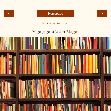
‹
›
Homepage
Internetversie tonen
Mogelijk gemaakt door
Blogger
.