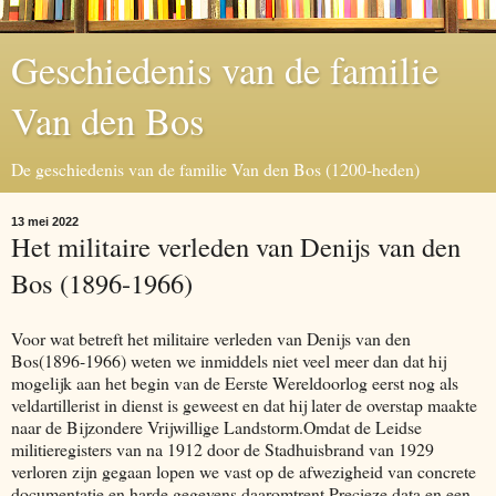
Geschiedenis van de familie
Van den Bos
De geschiedenis van de familie Van den Bos (1200-heden)
13 mei 2022
Het militaire verleden van Denijs van den
Bos (1896-1966)
Voor wat betreft het militaire verleden van Denijs van den
Bos(1896-1966) weten we inmiddels niet veel meer dan dat hij
mogelijk aan het begin van de Eerste Wereldoorlog eerst nog als
veldartillerist in dienst is geweest en dat hij later de overstap maakte
naar de Bijzondere Vrijwillige Landstorm.Omdat de Leidse
militieregisters van na 1912 door de Stadhuisbrand van 1929
verloren zijn gegaan lopen we vast op de afwezigheid van concrete
documentatie en harde gegevens daaromtrent.Precieze data en een