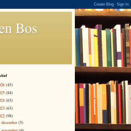
den Bos
chief
026
(45)
025
(84)
024
(63)
023
(63)
022
(98)
december
(5)
►
november
(9)
►