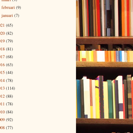
februari
(9)
►
januari
(7)
►
021
(65)
020
(82)
019
(79)
018
(81)
017
(68)
016
(63)
015
(44)
014
(78)
013
(114)
012
(88)
011
(78)
010
(84)
009
(92)
008
(77)