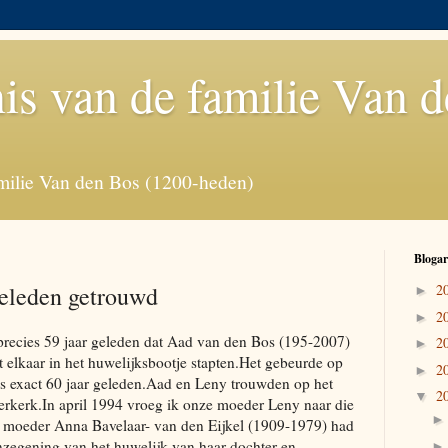
is van de familie Van 
milie Van den Bos (1200-heden)
Blogar
geleden getrouwd
2
►
2
►
precies 59 jaar geleden dat Aad van den Bos (195-2007)
2
►
elkaar in het huwelijksbootje stapten.Het gebeurde op
2
►
s exact 60 jaar geleden.Aad en Leny trouwden op het
2
▼
derkerk.In april 1994 vroeg ik onze moeder Leny naar die
 moeder Anna Bavelaar- van den Eijkel (1909-1979) had
inzegening van het huwelijk van haar dochter en