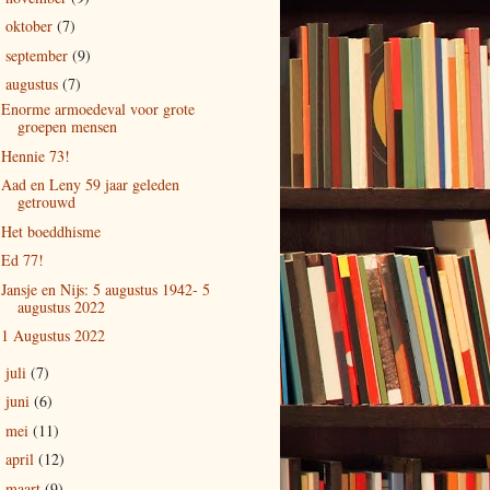
oktober
(7)
►
september
(9)
►
augustus
(7)
▼
Enorme armoedeval voor grote
groepen mensen
Hennie 73!
Aad en Leny 59 jaar geleden
getrouwd
Het boeddhisme
Ed 77!
Jansje en Nijs: 5 augustus 1942- 5
augustus 2022
1 Augustus 2022
juli
(7)
►
juni
(6)
►
mei
(11)
►
april
(12)
►
maart
(9)
►