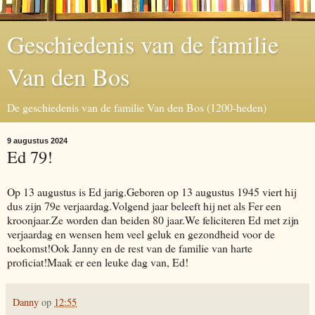
Geschiedenis van de familie
Van den Bos
De geschiedenis van de familie Van den Bos (1200-heden)
9 augustus 2024
Ed 79!
Op 13 augustus is Ed jarig.Geboren op 13 augustus 1945 viert hij
dus zijn 79e verjaardag.Volgend jaar beleeft hij net als Fer een
kroonjaar.Ze worden dan beiden 80 jaar.We feliciteren Ed met zijn
verjaardag en wensen hem veel geluk en gezondheid voor de
toekomst!Ook Janny en de rest van de familie van harte
proficiat!Maak er een leuke dag van, Ed!
Danny
op
12:55