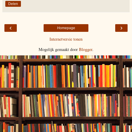
Delen
‹
›
Homepage
Internetversie tonen
Mogelijk gemaakt door
Blogger
.