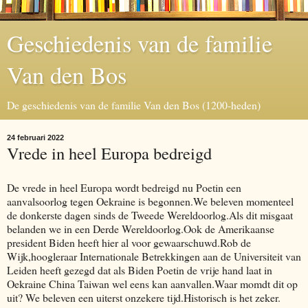
Geschiedenis van de familie
Van den Bos
De geschiedenis van de familie Van den Bos (1200-heden)
24 februari 2022
Vrede in heel Europa bedreigd
De vrede in heel Europa wordt bedreigd nu Poetin een
aanvalsoorlog tegen Oekraine is begonnen.We beleven momenteel
de donkerste dagen sinds de Tweede Wereldoorlog.Als dit misgaat
belanden we in een Derde Wereldoorlog.Ook de Amerikaanse
president Biden heeft hier al voor gewaarschuwd.Rob de
Wijk,hoogleraar Internationale Betrekkingen aan de Universiteit van
Leiden heeft gezegd dat als Biden Poetin de vrije hand laat in
Oekraine China Taiwan wel eens kan aanvallen.Waar momdt dit op
uit? We beleven een uiterst onzekere tijd.Historisch is het zeker.