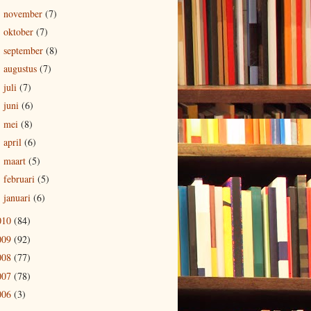
november
(7)
►
oktober
(7)
►
september
(8)
►
augustus
(7)
►
juli
(7)
►
juni
(6)
►
mei
(8)
►
april
(6)
►
maart
(5)
►
februari
(5)
►
januari
(6)
►
010
(84)
009
(92)
008
(77)
007
(78)
006
(3)