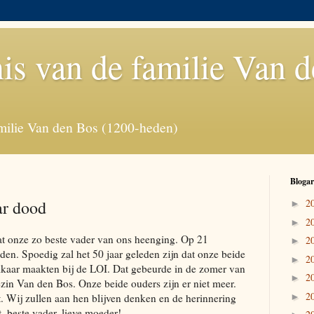
is van de familie Van 
milie Van den Bos (1200-heden)
Blogar
ar dood
2
►
2
►
dat onze zo beste vader van ons heenging. Op 21
2
►
den. Spoedig zal het 50 jaar geleden zijn dat onze beide
2
►
elkaar maakten bij de LOI. Dat gebeurde in de zomer van
2
►
ezin Van den Bos. Onze beide ouders zijn er niet meer.
2
rt. Wij zullen aan hen blijven denken en de herinnering
►
, beste vader, lieve moeder!