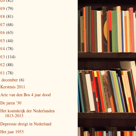
020
(82)
019
(79)
018
(81)
017
(68)
016
(63)
015
(44)
014
(78)
013
(114)
012
(88)
011
(78)
december
(6)
▼
Kerstmis 2011
Arie van den Bos 4 jaar dood
De jaren '30
Het koninkrijk der Nederlanden
1813-2013
Depressie dreigt in Nederland
Het jaar 1953