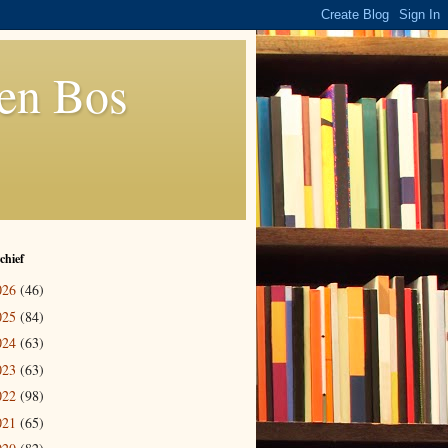
den Bos
chief
026
(46)
025
(84)
024
(63)
023
(63)
022
(98)
021
(65)