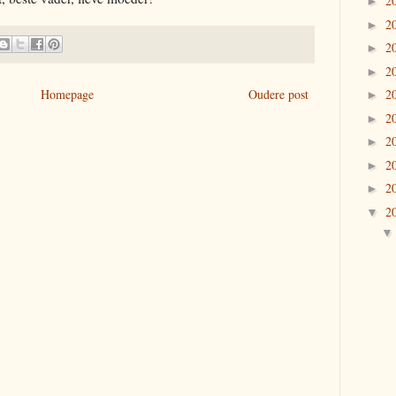
2
►
2
►
2
►
2
►
Homepage
Oudere post
2
►
2
►
2
►
2
►
2
►
2
▼