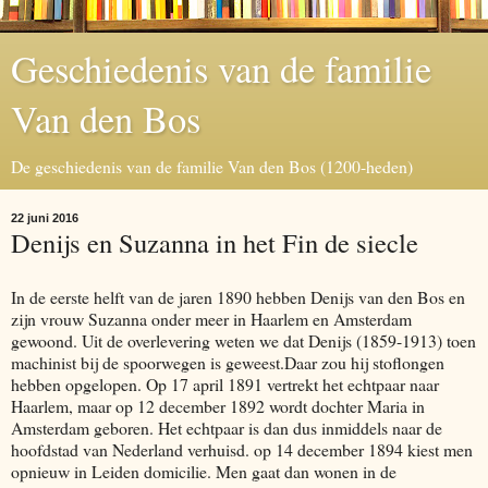
Geschiedenis van de familie
Van den Bos
De geschiedenis van de familie Van den Bos (1200-heden)
22 juni 2016
Denijs en Suzanna in het Fin de siecle
In de eerste helft van de jaren 1890 hebben Denijs van den Bos en
zijn vrouw Suzanna onder meer in Haarlem en Amsterdam
gewoond. Uit de overlevering weten we dat Denijs (1859-1913) toen
machinist bij de spoorwegen is geweest.Daar zou hij stoflongen
hebben opgelopen. Op 17 april 1891 vertrekt het echtpaar naar
Haarlem, maar op 12 december 1892 wordt dochter Maria in
Amsterdam geboren. Het echtpaar is dan dus inmiddels naar de
hoofdstad van Nederland verhuisd. op 14 december 1894 kiest men
opnieuw in Leiden domicilie. Men gaat dan wonen in de