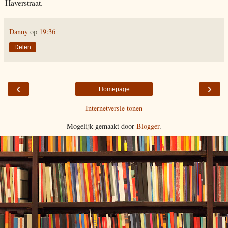
Haverstraat.
Danny
op
19:36
Delen
‹
›
Homepage
Internetversie tonen
Mogelijk gemaakt door
Blogger
.